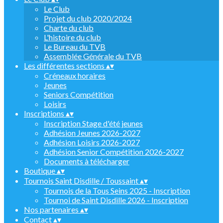
Le Club
Projet du club 2020/2024
Charte du club
L'histoire du club
Le Bureau du TVB
Assemblée Générale du TVB
Les différentes sections
▴
▾
Créneaux horaires
Jeunes
Seniors Compétition
Loisirs
Inscriptions
▴
▾
Inscription Stage d'été jeunes
Adhésion Jeunes 2026-2027
Adhésion Loisirs 2026-2027
Adhésion Senior Compétition 2026-2027
Documents à télécharger
Boutique
▴
▾
Tournois Saint Disdille / Toussaint
▴
▾
Tournois de la Tous Seins 2025 - Inscription
Tournoi de Saint Disdille 2026 - Inscription
Nos partenaires
▴
▾
Contact
▴
▾