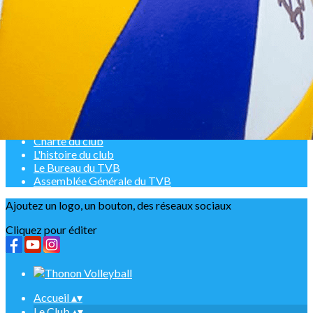
Exporter les lignes sélectionnées
Exporter toutes les colonnes
Exporter uniquement les colonnes affichées
Menu
<
>
Le Club
Projet du club 2020/2024
Charte du club
L'histoire du club
Le Bureau du TVB
Assemblée Générale du TVB
Ajoutez un logo, un bouton, des réseaux sociaux
Cliquez pour éditer
Accueil
▴
▾
Le Club
▴
▾