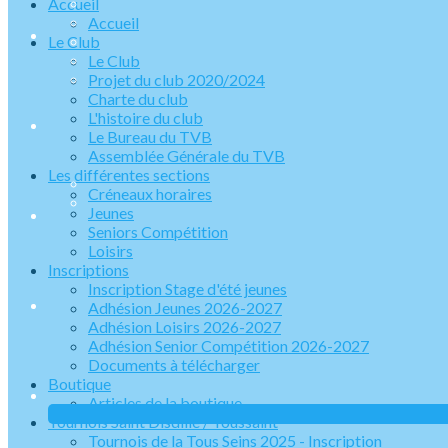
Accueil
Accueil
Le Club
Le Club
Projet du club 2020/2024
Charte du club
L'histoire du club
Le Bureau du TVB
Assemblée Générale du TVB
Les différentes sections
Créneaux horaires
Jeunes
Seniors Compétition
Loisirs
Inscriptions
Inscription Stage d'été jeunes
Adhésion Jeunes 2026-2027
Adhésion Loisirs 2026-2027
Adhésion Senior Compétition 2026-2027
Documents à télécharger
Boutique
Articles de la boutique
Tournois Saint Disdille / Toussaint
Tournois de la Tous Seins 2025 - Inscription