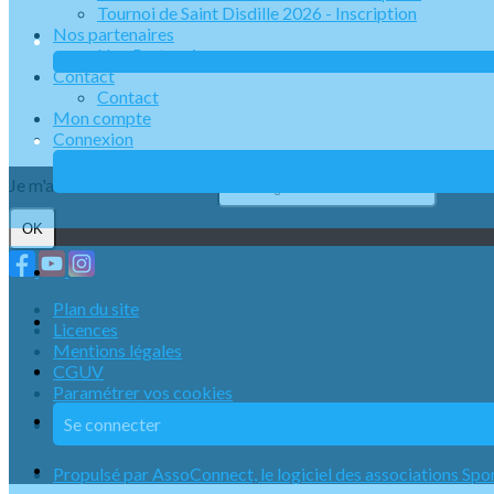
Tournoi de Saint Disdille 2026 - Inscription
Nos partenaires
Nos Partenaires
Contact
Contact
Mon compte
Connexion
Je m'abonne à la newsletter
OK
Plan du site
Licences
Mentions légales
CGUV
Paramétrer vos cookies
Se connecter
Propulsé par AssoConnect, le logiciel des associations Spo